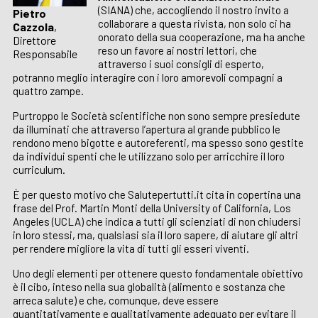
(SIANA) che, accogliendo il nostro invito a
Pietro
collaborare a questa rivista, non solo ci ha
Cazzola
,
onorato della sua cooperazione, ma ha anche
Direttore
reso un favore ai nostri lettori, che
Responsabile
attraverso i suoi consigli di esperto,
potranno meglio interagire con i loro amorevoli compagni a
quattro zampe.
Purtroppo le Società scientifiche non sono sempre presiedute
da illuminati che attraverso l’apertura al grande pubblico le
rendono meno bigotte e autoreferenti, ma spesso sono gestite
da individui spenti che le utilizzano solo per arricchire il loro
curriculum.
È per questo motivo che Salutepertutti.it cita in copertina una
frase del Prof. Martin Monti della University of California, Los
Angeles (UCLA) che indica a tutti gli scienziati di non chiudersi
in loro stessi, ma, qualsiasi sia il loro sapere, di aiutare gli altri
per rendere migliore la vita di tutti gli esseri viventi.
Uno degli elementi per ottenere questo fondamentale obiettivo
è il cibo, inteso nella sua globalità (alimento e sostanza che
arreca salute) e che, comunque, deve essere
quantitativamente e qualitativamente adeguato per evitare il