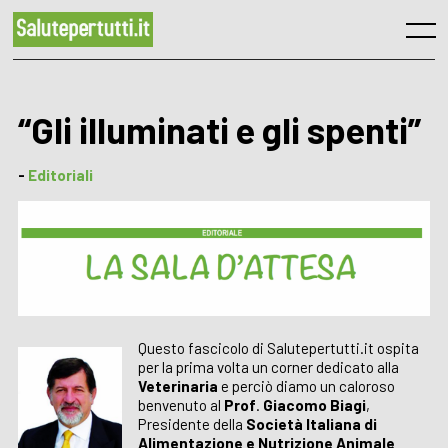
Skip
to
Menu
content
“Gli illuminati e gli spenti”
-
Editoriali
Questo fascicolo di Salutepertutti.it ospita
per la prima volta un corner dedicato alla
Veterinaria
e perciò diamo un caloroso
benvenuto al
Prof
.
Giacomo Biagi
,
Presidente della
Società Italiana di
Alimentazione e Nutrizione Animale