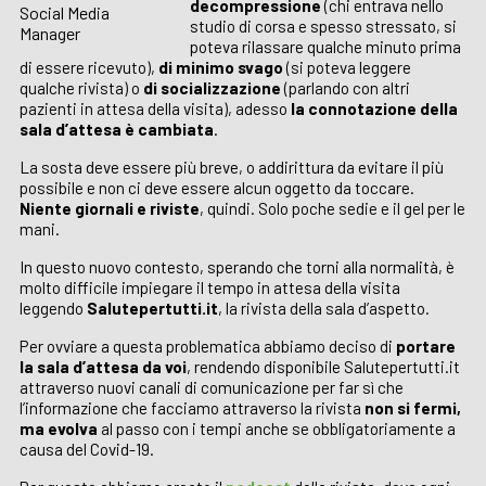
decompressione
(chi entrava nello
Social Media
studio di corsa e spesso stressato, si
Manager
poteva rilassare qualche minuto prima
di essere ricevuto),
di minimo svago
(si poteva leggere
qualche rivista) o
di socializzazione
(parlando con altri
pazienti in attesa della visita), adesso
la connotazione della
sala d’attesa è cambiata
.
La sosta deve essere più breve, o addirittura da evitare il più
possibile e non ci deve essere alcun oggetto da toccare.
Niente giornali e riviste
, quindi. Solo poche sedie e il gel per le
mani.
In questo nuovo contesto, sperando che torni alla normalità, è
molto difficile impiegare il tempo in attesa della visita
leggendo
Salutepertutti.it
, la rivista della sala d’aspetto.
Per ovviare a questa problematica abbiamo deciso di
portare
la sala d’attesa da voi
, rendendo disponibile Salutepertutti.it
attraverso nuovi canali di comunicazione per far sì che
l’informazione che facciamo attraverso la rivista
non si fermi,
ma evolva
al passo con i tempi anche se obbligatoriamente a
causa del Covid-19.