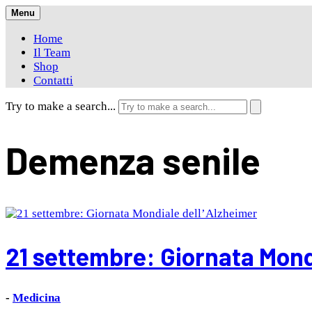
Skip
Menu
to
Home
content
Il Team
Shop
Contatti
Try to make a search...
Demenza senile
21 settembre: Giornata Mond
-
Medicina