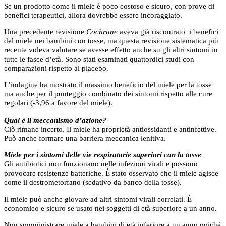
Se un prodotto come il miele è poco costoso e sicuro, con prove di
benefici terapeutici, allora dovrebbe essere incoraggiato.
Una precedente revisione
Cochrane
aveva già riscontrato i benefici
del miele nei bambini con tosse, ma questa revisione sistematica più
recente voleva valutare se avesse effetto anche su gli altri sintomi in
tutte le fasce d’età. Sono stati esaminati quattordici studi con
comparazioni rispetto al placebo.
L’indagine ha mostrato il massimo beneficio del miele per la tosse
ma anche per il punteggio combinato dei sintomi rispetto alle cure
regolari (-3,96 a favore del miele).
Qual è il meccanismo d’azione?
Ciò rimane incerto. Il miele ha proprietà antiossidanti e antinfettive.
Può anche formare una barriera meccanica lenitiva.
Miele per i sintomi delle vie respiratorie superiori con la tosse
Gli antibiotici non funzionano nelle infezioni virali e possono
provocare resistenze batteriche. È stato osservato che il miele agisce
come il destrometorfano (sedativo da banco della tosse).
Il miele può anche giovare ad altri sintomi virali correlati. È
economico e sicuro se usato nei soggetti di età superiore a un anno.
Non somministrare miele a bambini di età inferiore a un anno poiché