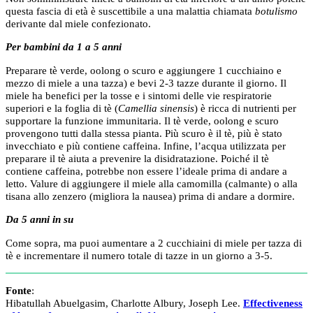
questa fascia di età è suscettibile a una malattia chiamata
botulismo
derivante dal miele confezionato.
Per bambini da 1 a 5 anni
Preparare tè verde, oolong o scuro e aggiungere 1 cucchiaino e
mezzo di miele a una tazza) e bevi 2-3 tazze durante il giorno. Il
miele ha benefici per la tosse e i sintomi delle vie respiratorie
superiori e la foglia di tè (
Camellia sinensis
) è ricca di nutrienti per
supportare la funzione immunitaria. Il tè verde, oolong e scuro
provengono tutti dalla stessa pianta. Più scuro è il tè, più è stato
invecchiato e più contiene caffeina. Infine, l’acqua utilizzata per
preparare il tè aiuta a prevenire la disidratazione. Poiché il tè
contiene caffeina, potrebbe non essere l’ideale prima di andare a
letto. Valure di aggiungere il miele alla camomilla (calmante) o alla
tisana allo zenzero (migliora la nausea) prima di andare a dormire.
Da 5 anni in su
Come sopra, ma puoi aumentare a 2 cucchiaini di miele per tazza di
tè e incrementare il numero totale di tazze in un giorno a 3-5.
Fonte
:
Hibatullah Abuelgasim, Charlotte Albury, Joseph Lee.
Effectiveness