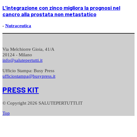
L’integrazione con zinco migliora la prognosi nel
cancro alla prostata non metastatico
-
Nutraceutica
Via Melchiorre Gioia, 41/A
20124 - Milano
info@salutepertutti.it
Ufficio Stampa: Busy Press
ufficiostampa@busypress.it
PRESS KIT
© Copyright 2026 SALUTEPERTUTTI.IT
Top