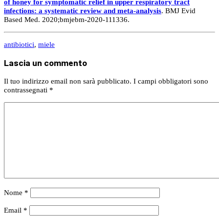
of honey for symptomatic relief in upper respiratory tract
infections: a systematic review and meta-analysis
. BMJ Evid
Based Med. 2020;bmjebm-2020-111336.
antibiotici
,
miele
Lascia un commento
Il tuo indirizzo email non sarà pubblicato.
I campi obbligatori sono
contrassegnati
*
Nome
*
Email
*