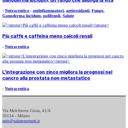
-
Nutraceutica
-
antinfiammatori
,
antiossidanti
,
Fungo
,
Ganoderma lucidum
,
polifenoli
,
Salute
Più caffè e caffeina meno calcoli renali
-
Nutraceutica
L’integrazione con zinco migliora la prognosi nel
cancro alla prostata non metastatico
-
Nutraceutica
Via Melchiorre Gioia, 41/A
20124 - Milano
info@salutepertutti.it