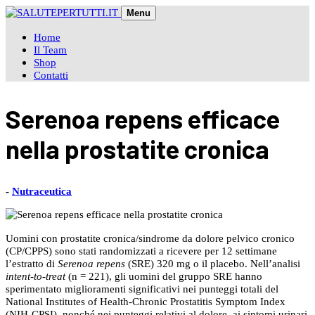
Skip
Menu
to
content
Home
Il Team
Shop
Contatti
Serenoa repens efficace
nella prostatite cronica
-
Nutraceutica
Uomini con prostatite cronica/sindrome da dolore pelvico cronico
(CP/CPPS) sono stati randomizzati a ricevere per 12 settimane
l’estratto di
Serenoa repens
(SRE) 320 mg o il placebo. Nell’analisi
intent-to-treat
(n = 221), gli uomini del gruppo SRE hanno
sperimentato miglioramenti significativi nei punteggi totali del
National Institutes of Health-Chronic Prostatitis Symptom Index
(NIH-CPSI), nonché nei punteggi relativi al dolore, ai sintomi urinari