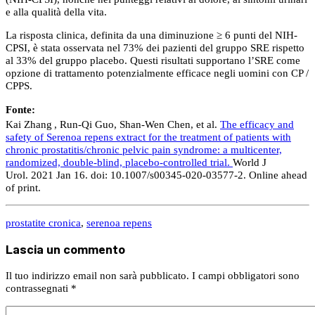
e alla qualità della vita.
La risposta clinica, definita da una diminuzione ≥ 6 punti del NIH-
CPSI, è stata osservata nel 73% dei pazienti del gruppo SRE rispetto
al 33% del gruppo placebo. Questi risultati supportano l’SRE come
opzione di trattamento potenzialmente efficace negli uomini con CP /
CPPS.
Fonte:
Kai Zhang
, Run-Qi Guo, Shan-Wen Chen, et al.
The efficacy and
safety of Serenoa repens extract for the treatment of patients with
chronic prostatitis/chronic pelvic pain syndrome: a multicenter,
randomized, double-blind, placebo-controlled trial.
World J
Urol. 2021 Jan 16. doi: 10.1007/s00345-020-03577-2. Online ahead
of print.
prostatite cronica
,
serenoa repens
Lascia un commento
Il tuo indirizzo email non sarà pubblicato.
I campi obbligatori sono
contrassegnati
*