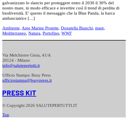
galvanizzato lo slancio per proteggere entro il 2030 il 30% del
nostro mare, in modo efficace e invertire così il trend di perdita di
biodiversità. E’ questo il messaggio che la Blue Panda, la barca
ambasciatrice […]
Ambiente
,
Aree Marine Protette
,
Donatella Bianchi
,
mare
,
Mediterraneo
,
Natura
,
Portofino
,
WWF
Via Melchiorre Gioia, 41/A
20124 - Milano
info@salutepertutti.it
Ufficio Stampa: Busy Press
ufficiostampa@busypress.it
PRESS KIT
© Copyright 2026 SALUTEPERTUTTI.IT
Top