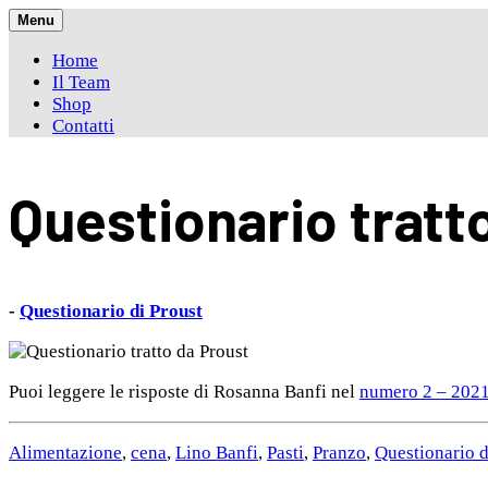
Skip
Menu
to
Home
content
Il Team
Shop
Contatti
Questionario tratt
-
Questionario di Proust
Puoi leggere le risposte di Rosanna Banfi nel
numero 2 – 202
Alimentazione
,
cena
,
Lino Banfi
,
Pasti
,
Pranzo
,
Questionario d