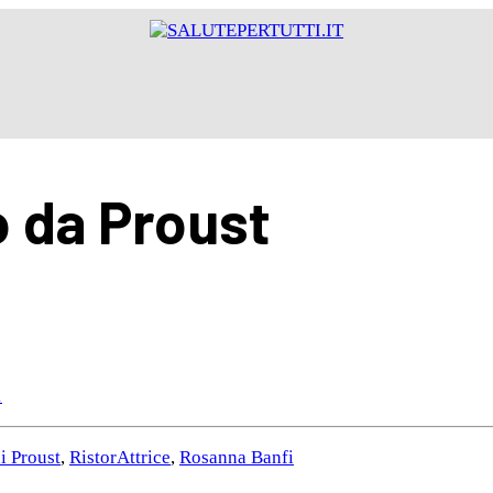
o da Proust
1
i Proust
,
RistorAttrice
,
Rosanna Banfi