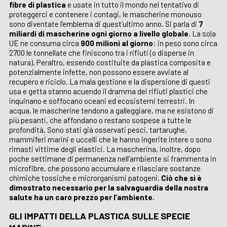
fibre di plastica
e usate in tutto il mondo nel tentativo di
proteggerci e contenere i contagi, le mascherine monouso
sono diventate l’emblema di quest’ultimo anno. Si parla di
7
miliardi di mascherine ogni giorno a livello globale
. La sola
UE ne consuma circa
900 milioni al giorno
: in peso sono circa
2700 le tonnellate che finiscono tra i rifiuti (o disperse in
natura). Peraltro, essendo costituite da plastica composita e
potenzialmente infette, non possono essere avviate al
recupero e riciclo. La mala gestione e la dispersione di questi
usa e getta stanno acuendo il dramma dei rifiuti plastici che
inquinano e soffocano oceani ed ecosistemi terrestri. In
acqua, le mascherine tendono a galleggiare, ma ne esistono di
più pesanti, che affondano o restano sospese a tutte le
profondità. Sono stati già osservati pesci, tartarughe,
mammiferi marini e uccelli che le hanno ingerite intere o sono
rimasti vittime degli elastici. La mascherina, inoltre, dopo
poche settimane di permanenza nell’ambiente si frammenta in
microfibre, che possono accumulare e rilasciare sostanze
chimiche tossiche e microrganismi patogeni.
Ciò che si è
dimostrato necessario per la salvaguardia della nostra
salute ha un caro prezzo per l’ambiente.
GLI IMPATTI DELLA PLASTICA SULLE SPECIE