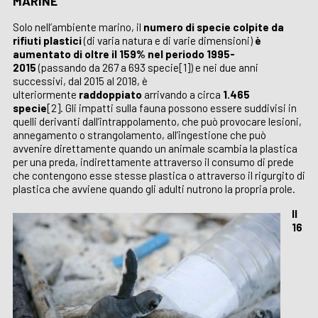
MARINE
Solo nell’ambiente marino, il
numero di specie colpite da
rifiuti plastici
(di varia natura e di varie dimensioni)
è
aumentato di oltre il 159% nel periodo 1995-
2015
(passando da 267 a 693 specie[1]) e nei due anni
successivi, dal 2015 al 2018, è
ulteriormente
raddoppiato
arrivando a circa
1.465
specie
[2]. Gli impatti sulla fauna possono essere suddivisi in
quelli derivanti dall’intrappolamento, che può provocare lesioni,
annegamento o strangolamento, all’ingestione che può
avvenire direttamente quando un animale scambia la plastica
per una preda, indirettamente attraverso il consumo di prede
che contengono esse stesse plastica o attraverso il rigurgito di
plastica che avviene quando gli adulti nutrono la propria prole.
Il
16