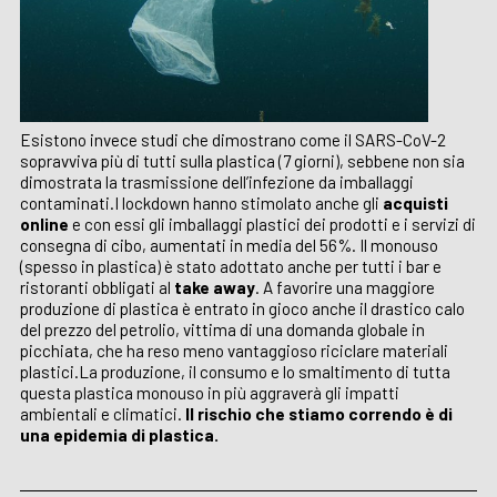
Esistono invece studi che dimostrano come il SARS-CoV-2
sopravviva più di tutti sulla plastica (7 giorni), sebbene non sia
dimostrata la trasmissione dell’infezione da imballaggi
contaminati.I lockdown hanno stimolato anche gli
acquisti
online
e con essi gli imballaggi plastici dei prodotti e i servizi di
consegna di cibo, aumentati in media del 56%. Il monouso
(spesso in plastica) è stato adottato anche per tutti i bar e
ristoranti obbligati al
take away
. A favorire una maggiore
produzione di plastica è entrato in gioco anche il drastico calo
del prezzo del petrolio, vittima di una domanda globale in
picchiata, che ha reso meno vantaggioso riciclare materiali
plastici.La produzione, il consumo e lo smaltimento di tutta
questa plastica monouso in più aggraverà gli impatti
ambientali e climatici.
Il rischio che stiamo correndo è di
una epidemia di plastica.