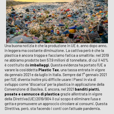
Una buona notizia è che la produzione in UE è, anno dopo anno,
in leggera ma costante diminuzione. La cattiva però è che la
plastica è ancora troppa e facciamo fatica a smaltirla: nel 2019
ne abbiamo prodotte ben 57,9 milioni di tonnellate, di cui il 40%
è costituito da
imballaggi.
Questa evidenza ha portato l’UE a
varare la cosiddetta
Plastic Tax
, una tassa entrata in vigore
da gennaio 2021 e da luglio in Italia. Sempre dal 1° gennaio 2021
per l’UE diventa inoltre più difficile usare i Paesi in via di
sviluppo come “discarica” per la plastica in applicazione della
Convenzione di Basilea. E ancora, nel 2021
banditi piatti,
posate e cannucce di plastica
grazie all’entrata in vigore
della Direttiva (UE) 2019/904 il cui scopo è eliminare l’usa e
getta e promuovere un approccio circolare ai consumi. Questa
Direttiva, però, sta facendo i conti con l’attuale pandemia.