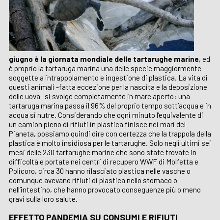
giugno è la giornata mondiale delle tartarughe marine
, ed
è proprio la tartaruga marina una delle specie maggiormente
soggette a intrappolamento e ingestione di plastica. La vita di
questi animali -fatta eccezione per la nascita e la deposizione
delle uova- si svolge completamente in mare aperto: una
tartaruga marina passa il 96% del proprio tempo sott’acqua e in
acqua si nutre. Considerando che ogni minuto l’equivalente di
un camion pieno di rifiuti in plastica finisce nei mari del
Pianeta, possiamo quindi dire con certezza che la trappola della
plastica è molto insidiosa per le tartarughe. Solo negli ultimi sei
mesi delle 230 tartarughe marine che sono state trovate in
difficoltà e portate nei centri di recupero WWF di Molfetta e
Policoro, circa 30 hanno rilasciato plastica nelle vasche o
comunque avevano rifiuti di plastica nello stomaco o
nell’intestino, che hanno provocato conseguenze più o meno
gravi sulla loro salute.
EFFETTO PANDEMIA SU CONSUMI E RIFIUTI