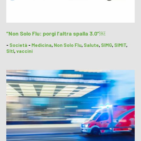
“Non Solo Flu: porgi l’altra spalla 3.0”￼
-
Società
-
Medicina
,
Non Solo Flu
,
Salute
,
SIMG
,
SIMIT
,
SItI
,
vaccini