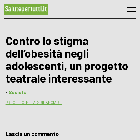
Skip
to
Menu
content
Contro lo stigma
dell’obesità negli
adolescenti, un progetto
teatrale interessante
-
Società
PROGETTO-META-SBILANCIARTI
Lascia un commento