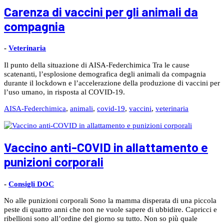
Carenza di vaccini per gli animali da
compagnia
-
Veterinaria
Il punto della situazione di AISA-Federchimica Tra le cause
scatenanti, l’esplosione demografica degli animali da compagnia
durante il lockdown e l’accelerazione della produzione di vaccini per
l’uso umano, in risposta al COVID-19.
AISA-Federchimica
,
animali
,
covid-19
,
vaccini
,
veterinaria
Vaccino anti-COVID in allattamento e
punizioni corporali
-
Consigli DOC
No alle punizioni corporali Sono la mamma disperata di una piccola
peste di quattro anni che non ne vuole sapere di ubbidire. Capricci e
ribellioni sono all’ordine del giorno su tutto. Non so più quale