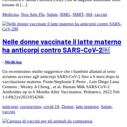
tornate di […]
Medicina
,
Non Solo Flu
,
Salute
,
SIMG
,
SIMIT
,
SItI
,
vaccini
Nelle donne vaccinate il latte materno
ha anticorpi contro SARS-CoV-2￼
-
Medicina
Un recentissimo studio suggerisce che i bambini allattati al seno
avranno accesso agli anticorpi SARS-CoV-2 fino a 6 mesi dopo la
vaccinazione materna. Fonte:Stephanie E Perez , Luis Diego Luna
Centeno , Wesley A Cheng , et al. Human Milk SARS-CoV-2
Antibodies up to 6 Months After Vaccination. Pediatrics. 2022 Feb
1;149(2):e2021054260.
anticorpi
,
coronavirus
,
covid-19
,
Donne
,
latte materno
,
Salute
,
vaccini