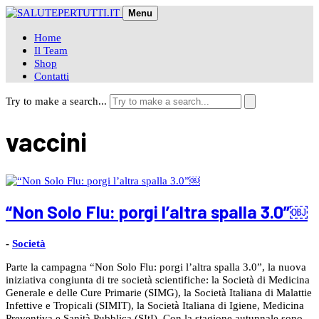
Skip
Menu
to
content
Home
Il Team
Shop
Contatti
Try to make a search...
vaccini
“Non Solo Flu: porgi l’altra spalla 3.0”￼
-
Società
Parte la campagna “Non Solo Flu: porgi l’altra spalla 3.0”, la nuova
iniziativa congiunta di tre società scientifiche: la Società di Medicina
Generale e delle Cure Primarie (SIMG), la Società Italiana di Malattie
Infettive e Tropicali (SIMIT), la Società Italiana di Igiene, Medicina
Preventiva e Sanità Pubblica (SItI). Con la stagione autunnale sono