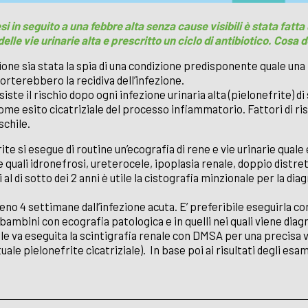
si in seguito a una febbre alta senza cause visibili è stata fatta
elle vie urinarie alta e prescritto un ciclo di antibiotico. Cosa
ione sia stata la spia di una condizione predisponente quale un
rterebbero la recidiva dell’infezione.
iste il rischio dopo ogni infezione urinaria alta (pielonefrite) d
ome esito cicatriziale del processo infiammatorio. Fattori di r
schile.
te si esegue di routine un’ecografia di rene e vie urinarie quale
e quali idronefrosi, ureterocele, ipoplasia renale, doppio distre
 al di sotto dei 2 anni è utile la cistografia minzionale per la dia
eno 4 settimane dall’infezione acuta. E’ preferibile eseguirla con
i bambini con ecografia patologica e in quelli nei quali viene dia
rile va eseguita la scintigrafia renale con DMSA per una precis
le pielonefrite cicatriziale). In base poi ai risultati degli esami