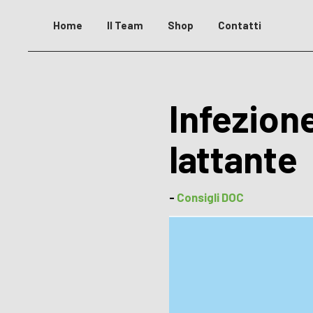
Skip
to
Home
Il Team
Shop
Contatti
content
Infezione
lattante
-
Consigli DOC