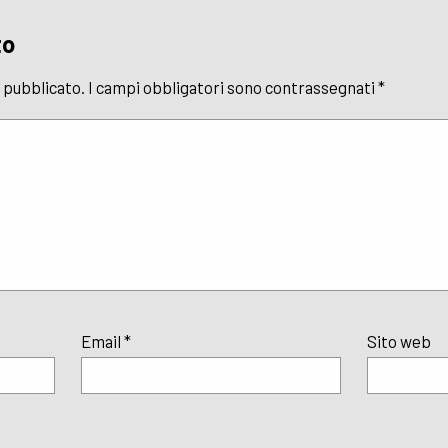
to
à pubblicato.
I campi obbligatori sono contrassegnati
*
Email
*
Sito web