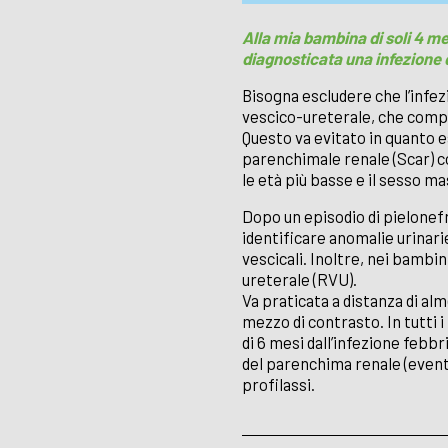
Alla mia bambina di soli 4 me
diagnosticata una infezione d
Bisogna escludere che l’infez
vescico-ureterale, che compo
Questo va evitato in quanto es
parenchimale renale (Scar) c
le età più basse e il sesso ma
Dopo un episodio di pielonefri
identificare anomalie urinari
vescicali. Inoltre, nei bambini
ureterale (RVU).
Va praticata a distanza di alm
mezzo di contrasto. In tutti 
di 6 mesi dall’infezione febb
del parenchima renale (eventua
profilassi.