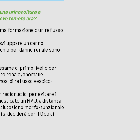
 una urinocoltura e
 devo temere ora?
a malformazione o un reflusso
i sviluppare un danno
ischio per danno renale sono
 esame di primo livello per
tto renale, anomalie
gnosi di reflusso vescico-
 radionuclidi per evitare il
gnosticato un RVU, a distanza
a valutazione morfo-funzionale
 si deciderà per il tipo di