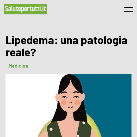
Skip
to
Menu
content
Lipedema: una patologia
reale?
-
Medicina