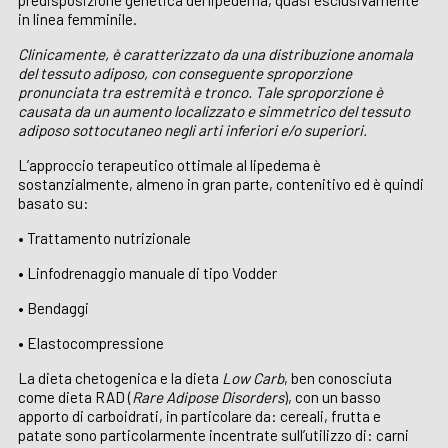
predisposizione genetica del lipedema, quasi esclusivamente
in linea femminile.
Clinicamente, è caratterizzato da una distribuzione anomala
del tessuto adiposo, con conseguente sproporzione
pronunciata tra estremità e tronco. Tale sproporzione è
causata da un aumento localizzato e simmetrico del tessuto
adiposo sottocutaneo negli arti inferiori e/o superiori.
L’approccio terapeutico ottimale al lipedema è
sostanzialmente, almeno in gran parte, contenitivo ed è quindi
basato su:
• Trattamento nutrizionale
• Linfodrenaggio manuale di tipo Vodder
• Bendaggi
• Elastocompressione
La dieta chetogenica e la dieta
Low Carb
, ben conosciuta
come dieta RAD (
Rare Adipose Disorders
), con un basso
apporto di carboidrati, in particolare da: cereali, frutta e
patate sono particolarmente incentrate sull’utilizzo di: carni